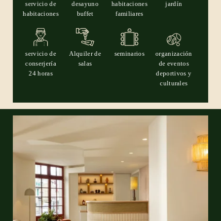
servicio de
desayuno
habitaciones
jardín
habitaciones
buffet
familiares
servicio de
Alquiler de
seminarios
organización
conserjería
salas
de eventos
24 horas
deportivos y
culturales