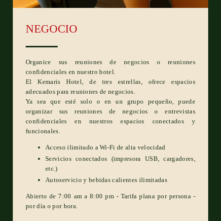
HABITACIONES &
APARTAMENTOS
NEGOCIO
SERVICIOS
EVENTOS Y PRIVATIZACIONES
Organice sus reuniones de negocios o reuniones
TURISMO
confidenciales en nuestro hotel.
El Kemaris Hotel, de tres estrellas, ofrece espacios
CONTACTO Y ACCESO
adecuados para reuniones de negocios.
Ya sea que esté solo o en un grupo pequeño, puede
GALERÍA
organizar sus reuniones de negocios o entrevistas
confidenciales en nuestros espacios conectados y
RESERVA
funcionales.
Acceso ilimitado a Wi-Fi de alta velocidad
Servicios conectados (impresora USB, cargadores,
etc.)
Autoservicio y bebidas calientes ilimitadas
Abierto de 7:00 am a 8:00 pm - Tarifa plana por persona -
por día o por hora.