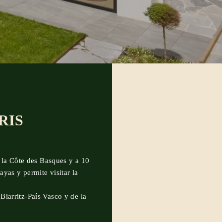
RIS
e la Côte des Basques y a 10
ayas y permite visitar la
Biarritz-País Vasco y de la